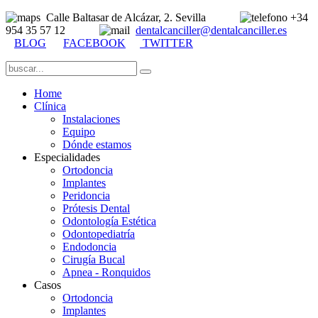
Calle Baltasar de Alcázar, 2. Sevilla
+34
954 35 57 12
dentalcanciller@dentalcanciller.es
BLOG
FACEBOOK
TWITTER
Home
Clínica
Instalaciones
Equipo
Dónde estamos
Especialidades
Ortodoncia
Implantes
Peridoncia
Prótesis Dental
Odontología Estética
Odontopediatría
Endodoncia
Cirugía Bucal
Apnea - Ronquidos
Casos
Ortodoncia
Implantes