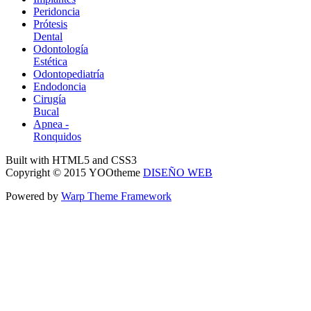
Peridoncia
Prótesis
Dental
Odontología
Estética
Odontopediatría
Endodoncia
Cirugía
Bucal
Apnea -
Ronquidos
Built with HTML5 and CSS3
Copyright © 2015 YOOtheme
DISEÑO WEB
Powered by
Warp Theme Framework