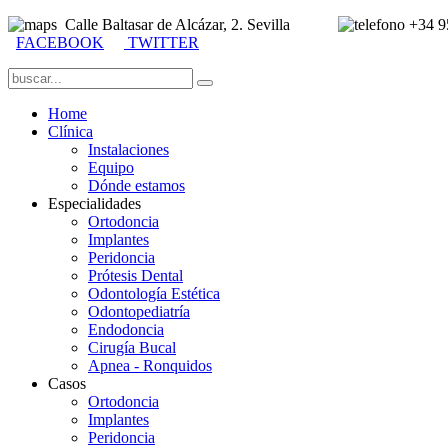
Calle Baltasar de Alcázar, 2. Sevilla
+34 
FACEBOOK
TWITTER
Home
Clínica
Instalaciones
Equipo
Dónde estamos
Especialidades
Ortodoncia
Implantes
Peridoncia
Prótesis Dental
Odontología Estética
Odontopediatría
Endodoncia
Cirugía Bucal
Apnea - Ronquidos
Casos
Ortodoncia
Implantes
Peridoncia